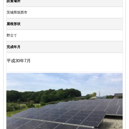
設置場所
茨城県筑西市
屋根形状
野立て
完成年月
平成30年7月