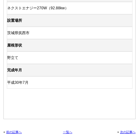
ネクストエナジー270W（92.88kw）
設置場所
茨城県筑西市
屋根形状
野立て
完成年月
平成30年7月
«
前の記事へ
一覧へ
»
次の記事へ