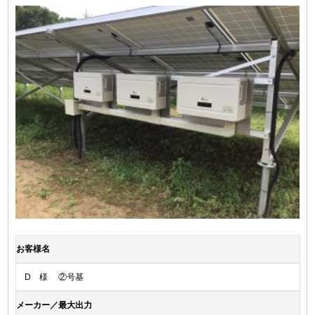
お客様名
D 様 ②号基
メーカー／最大出力