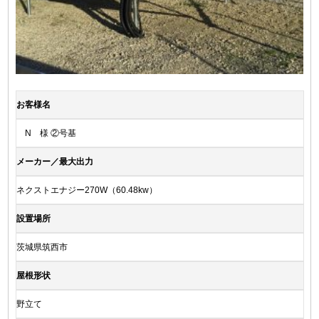
お客様名
N 様 ②号基
メーカー／最大出力
ネクストエナジー270W（60.48kw）
設置場所
茨城県筑西市
屋根形状
野立て