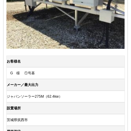
お客様名
G 様 ①号基
メーカー／最大出力
ジャパンソーラー275M（62.4kw）
設置場所
茨城県筑西市