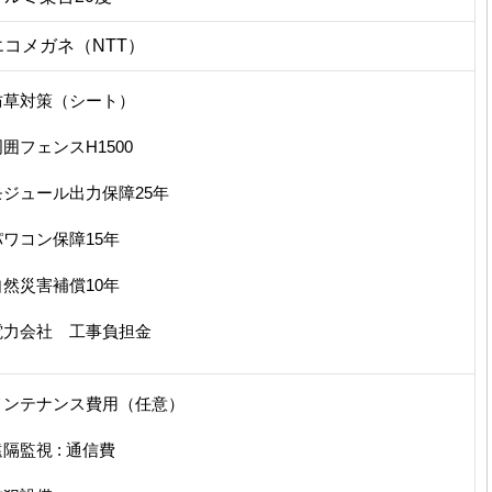
エコメガネ（NTT）
防草対策（シート）
周囲フェンスH1500
モジュール出力保障25年
パワコン保障15年
自然災害補償10年
電力会社 工事負担金
メンテナンス費用（任意）
隔監視 : 通信費