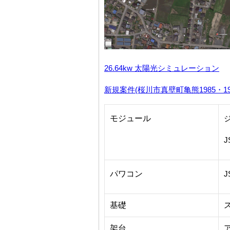
26.64kw 太陽光シミュレーション
新規案件(桜川市真壁町亀熊1985・198
モジュール
J
パワコン
J
基礎
架台