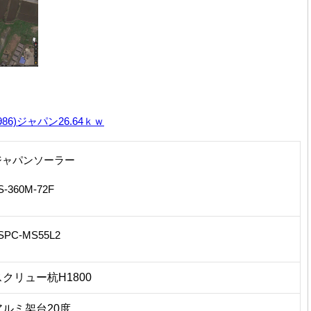
6)ジャパン26.64ｋｗ
ジャパンソーラー
S-360M-72F
SPC-MS55L2
スクリュー杭H1800
アルミ架台20度