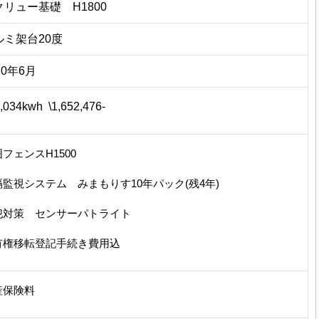
クリュー基礎 H1800
ルミ架台20度
20年6月
,034kwh \1,652,476-
フェンスH1500
隔監視システム みまもりす10年パック(残4年)
犯対策 センサーパトライト
有権移転登記手続き費用込
産保険料