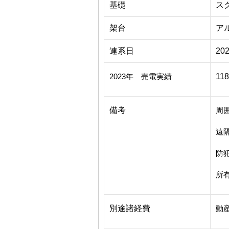
基礎
ス
架台
ア
連系日
20
2023年 売電実績
118
備考
周囲
遠
防
所
別途諸経費
動