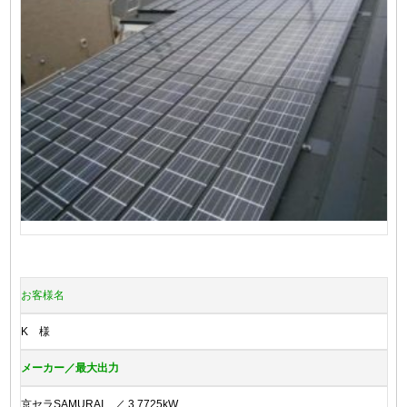
お客様名
K 様
メーカー／最大出力
京セラSAMURAI ／ 3.7725kW