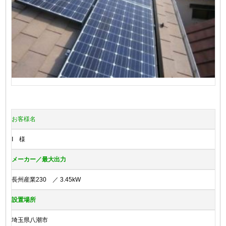
お客様名
I 様
メーカー／最大出力
長州産業230 ／ 3.45kW
設置場所
埼玉県八潮市