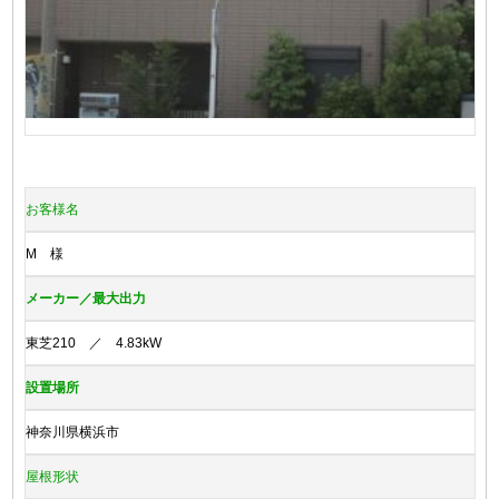
お客様名
M 様
メーカー／最大出力
東芝210 ／ 4.83kW
設置場所
神奈川県横浜市
屋根形状