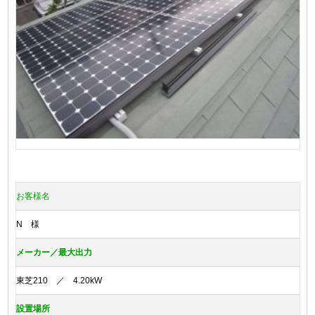
お客様名
N 様
メーカー／最大出力
東芝210 ／ 4.20kW
設置場所