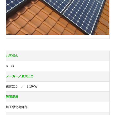
お客様名
N 様
メーカー／最大出力
東芝210 ／ 2.10kW
設置場所
埼玉県北葛飾郡