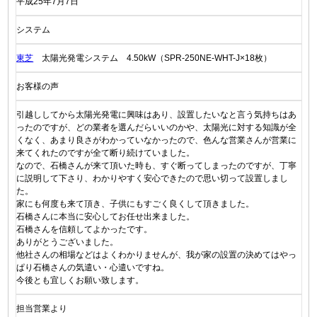
平成25年7月7日
システム
東芝
太陽光発電システム 4.50kW（SPR-250NE-WHT-J×18枚）
お客様の声
引越ししてから太陽光発電に興味はあり、設置したいなと言う気持ちはあ
ったのですが、どの業者を選んだらいいのかや、太陽光に対する知識が全
くなく、あまり良さがわかっていなかったので、色んな営業さんが営業に
来てくれたのですが全て断り続けていました。
なので、石橋さんが来て頂いた時も、すぐ断ってしまったのですが、丁寧
に説明して下さり、わかりやすく安心できたので思い切って設置しまし
た。
家にも何度も来て頂き、子供にもすごく良くして頂きました。
石橋さんに本当に安心してお任せ出来ました。
石橋さんを信頼してよかったです。
ありがとうございました。
他社さんの相場などはよくわかりませんが、我が家の設置の決めてはやっ
ぱり石橋さんの気遣い・心遣いですね。
今後とも宜しくお願い致します。
担当営業より